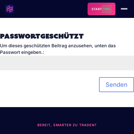
START
FREE
TradeNeon
Software
DE
EN
Passwortgeschützt
Du bist auf TradeNeon Software. Kurse & Ausbildungen findest du
Um dieses geschützten Beitrag anzusehen, unten das
in der
TradeNeon Academy →
Passwort eingeben.:
SOFTWARE
TOOLS & FREEBIES
Senden
ACADEMY
RESSOURCEN
ÜBER UNS
BEREIT, SMARTER ZU TRADEN?