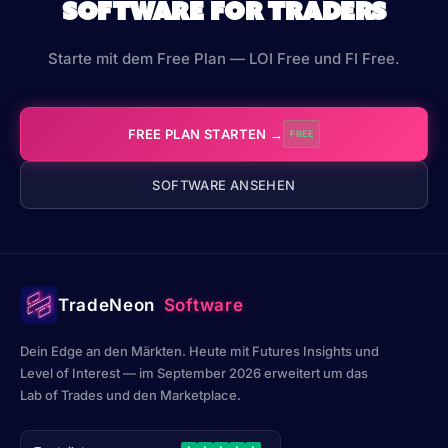
Software for Traders
LOGIN
Starte mit dem Free Plan — LOI Free und FI Free.
SIGN UP — IT'S FREE
ZUR TRADENEON ACADEMY
FREE PLAN STARTEN →
FREE
SOFTWARE ANSEHEN
TradeNeon
Software
Dein Edge an den Märkten. Heute mit Futures Insights und
Level of Interest — im September 2026 erweitert um das
Lab of Trades und den Marketplace.